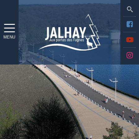
Sea
MENU