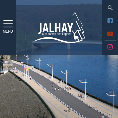
Sea
MENU