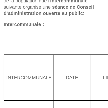
de la population que l’
intercommunale
suivante organise une
séance de
Conseil
d’administration ouverte au public
:
Intercommunale :
INTERCOMMUNALE
DATE
L