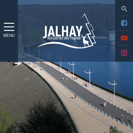
Sea
MENU