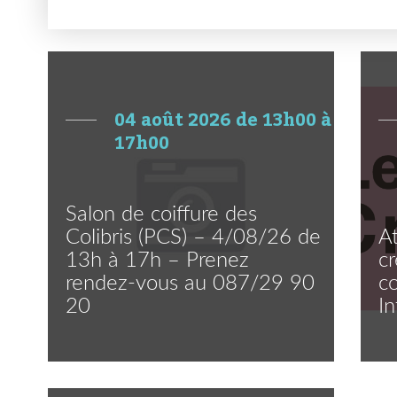
04 août 2026 de 13h00 à
17h00
Salon de coiffure des
Colibris (PCS) – 4/08/26 de
At
13h à 17h – Prenez
cr
rendez-vous au 087/29 90
co
20
I