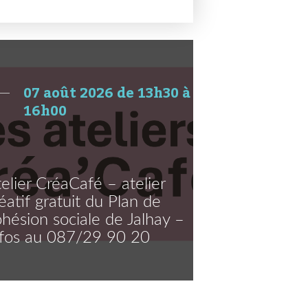
07 août 2026 de 13h30 à
16h00
elier CréaCafé – atelier
éatif gratuit du Plan de
hésion sociale de Jalhay –
nfos au 087/29 90 20