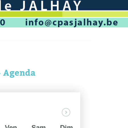
- Agenda
Ven
Sam
Dim