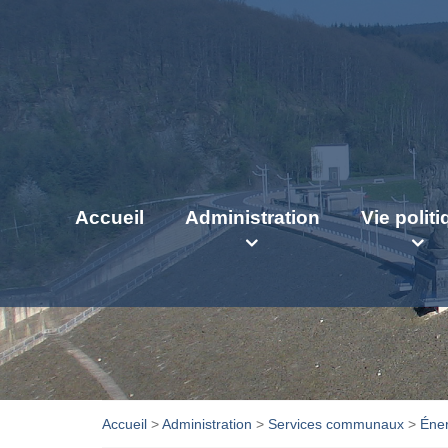
Accueil
Administration
Vie polit
Accueil
>
Administration
>
Services communaux
>
Éner