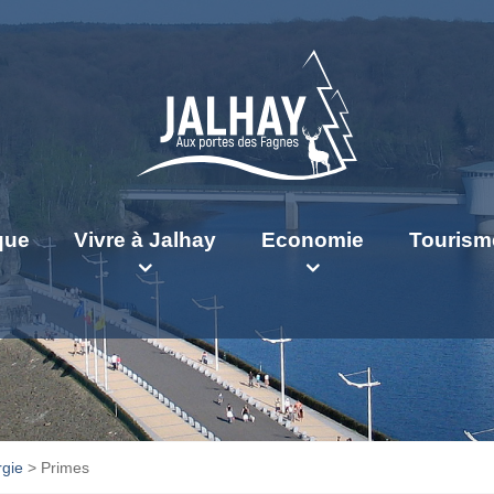
ique
Vivre à Jalhay
Economie
Tourism
gie
>
Primes