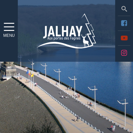
Sea
MENU