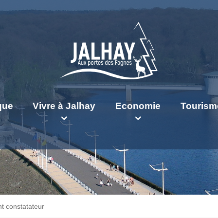
ique
Vivre à Jalhay
Economie
Tourism
t constatateur