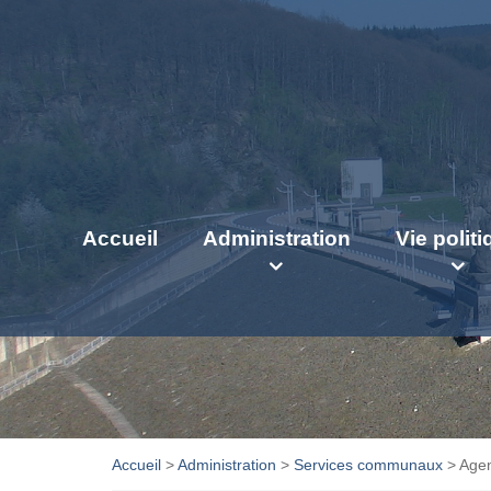
Accueil
Administration
Vie polit
Accueil
>
Administration
>
Services communaux
>
Agen