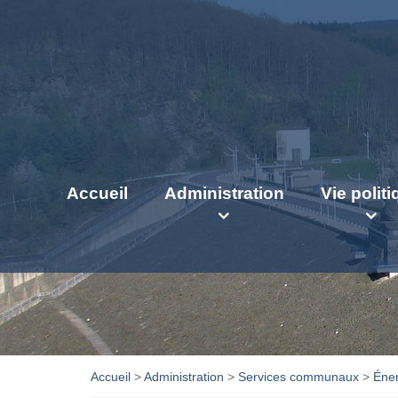
Accueil
Administration
Vie polit
Accueil
>
Administration
>
Services communaux
>
Éner