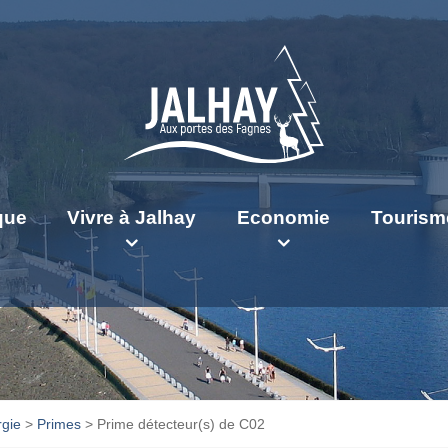
ique
Vivre à Jalhay
Economie
Tourism
gie
>
Primes
>
Prime détecteur(s) de C02