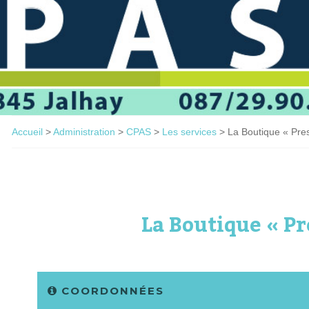
Accueil
>
Administration
>
CPAS
>
Les services
>
La Boutique « Pre
La Boutique « Pr
COORDONNÉES