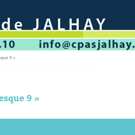
sque 9 »
esque 9 »