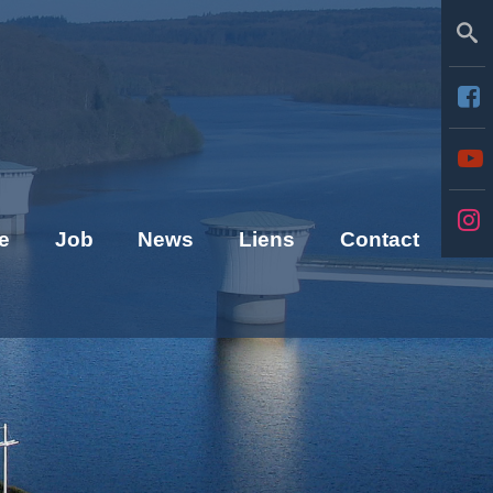
Se
e
Job
News
Liens
Contact