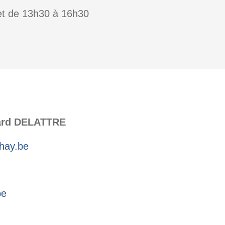
et de 13h30 à 16h30
ard DELATTRE
lhay.be
be