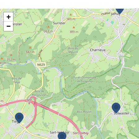
+
Ecole de Jalhay
−
Rue de la Fagne 12,
4845 Jalhay
087/29 26 60
087/29 26 69
ecole.jalhay@jalhay.be
En savoir plus
Ecole de Sart
Rue de l'École 10
4845 Jalhay
087/47 54 89
087/47 41 58