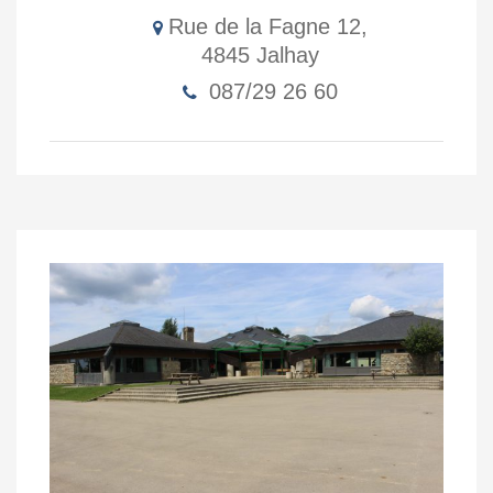
087/47 42 73
Rue de la Fagne 12,
4845 Jalhay
ecole.tiege@jalhay.be
087/29 26 60
En savoir plus