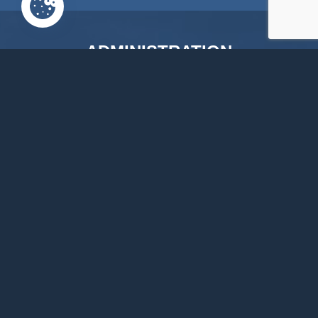
ADMINISTRATION
COMMUNALE
Rue de la Fagne, 46
4845 Jalhay
087379118
info@jalhay.be
Suivez-nous sur Facebook
Suivez-nous sur Instagram
Notre chaîne Youtube