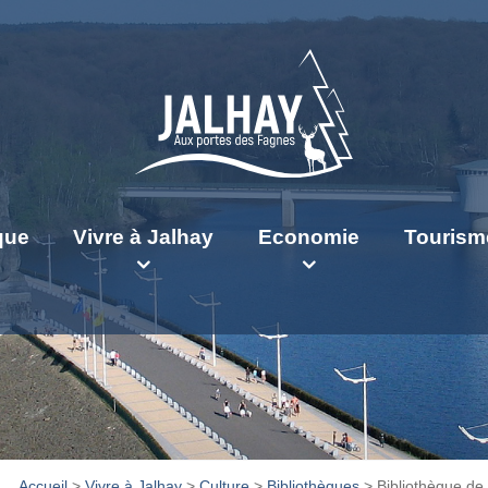
ique
Vivre à Jalhay
Economie
Tourism
Accueil
>
Vivre à Jalhay
>
Culture
>
Bibliothèques
>
Bibliothèque de