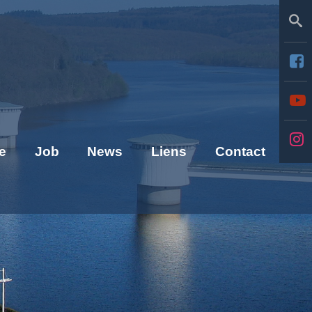
Se
e
Job
News
Liens
Contact