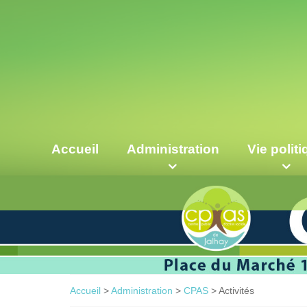
Accueil
Administration
Vie polit
Accueil
>
Administration
>
CPAS
>
Activités