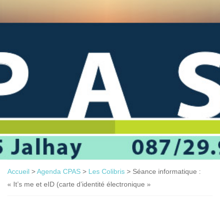
Accueil
>
Agenda CPAS
>
Les Colibris
>
Séance informatique :
« It’s me et eID (carte d’identité électronique »