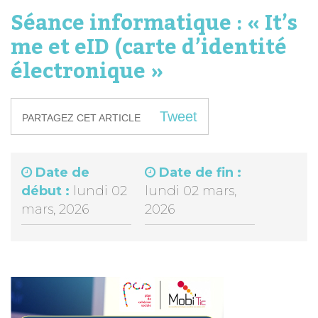
Séance informatique : « It’s
me et eID (carte d’identité
électronique »
Tweet
PARTAGEZ CET ARTICLE
Date de
Date de fin :
début :
lundi 02
lundi 02 mars,
mars, 2026
2026