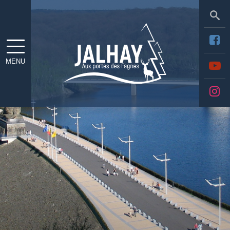
Sea
MENU