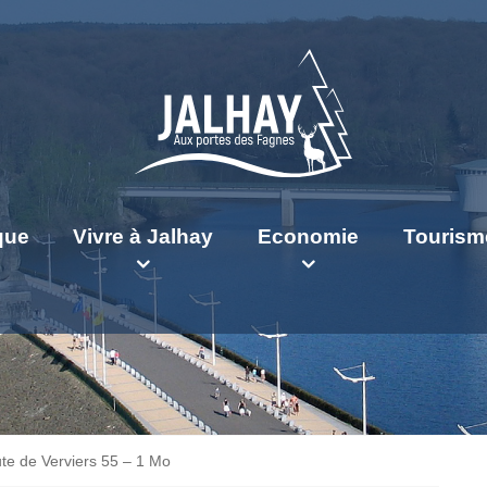
ique
Vivre à Jalhay
Economie
Tourism
oute de Verviers 55 – 1 Mo