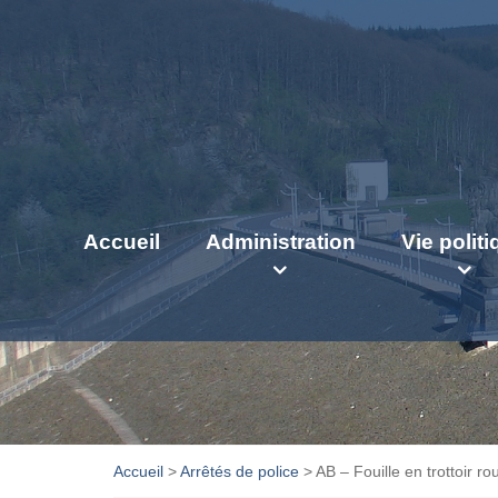
Accueil
Administration
Vie polit
Accueil
>
Arrêtés de police
>
AB – Fouille en trottoir r