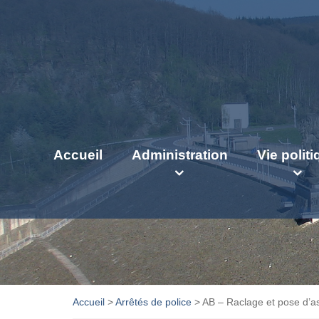
Accueil
Administration
Vie polit
Accueil
>
Arrêtés de police
>
AB – Raclage et pose d’a