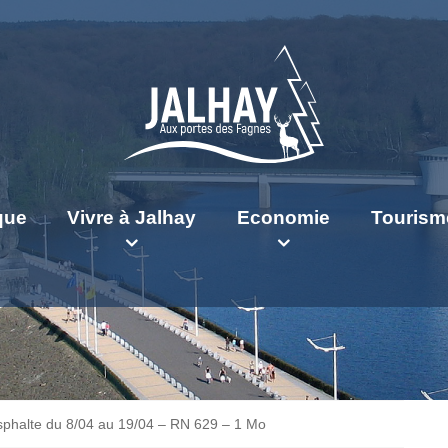
ique
Vivre à Jalhay
Economie
Tourism
sphalte du 8/04 au 19/04 – RN 629 – 1 Mo