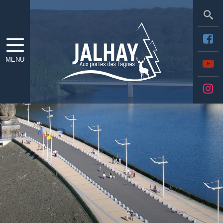
Sea
MENU