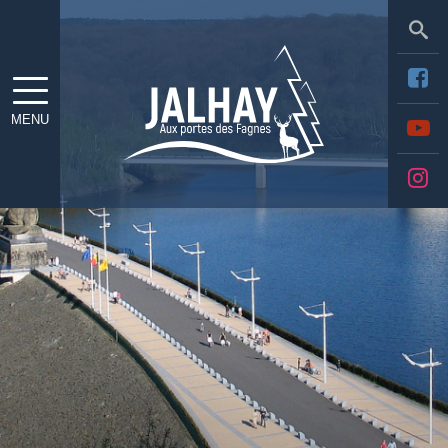
Sea
MENU