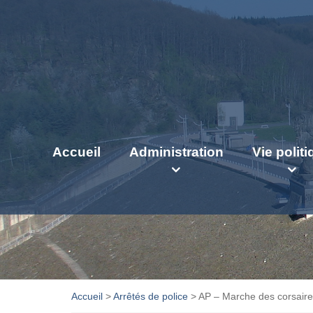
Accueil
Administration
Vie polit
Accueil
>
Arrêtés de police
>
AP – Marche des corsaires