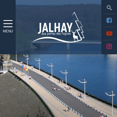
Sea
MENU