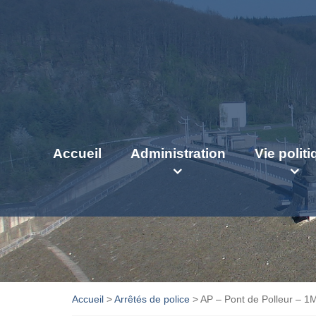
Accueil
Administration
Vie polit
Accueil
>
Arrêtés de police
>
AP – Pont de Polleur – 1