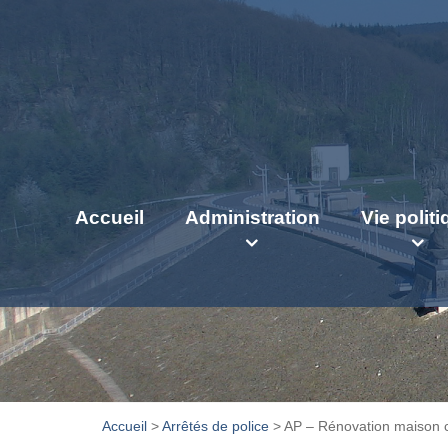
Accueil
Administration
Vie polit
Accueil
>
Arrêtés de police
>
AP – Rénovation maison 