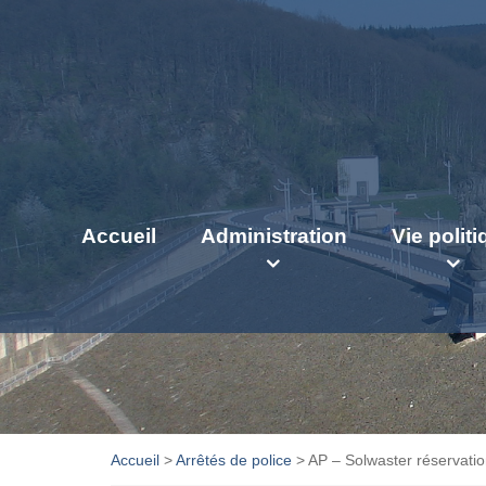
Accueil
Administration
Vie polit
Accueil
>
Arrêtés de police
>
AP – Solwaster réservati