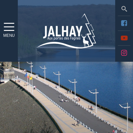
Sea
MENU