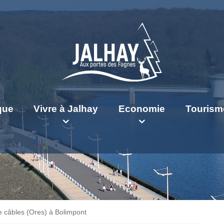
ique
Vivre à Jalhay
Economie
Tourism
e câbles (Ores) à Bolimpont