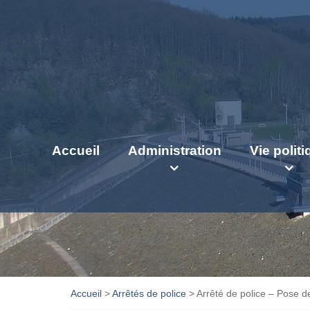
Accueil
Administration
Vie polit
Accueil
>
Arrêtés de police
>
Arrêté de police – Pose d