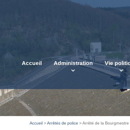
Accueil
Administration
Vie polit
Accueil
>
Arrêtés de police
>
Arrêté de la Bourgmestre