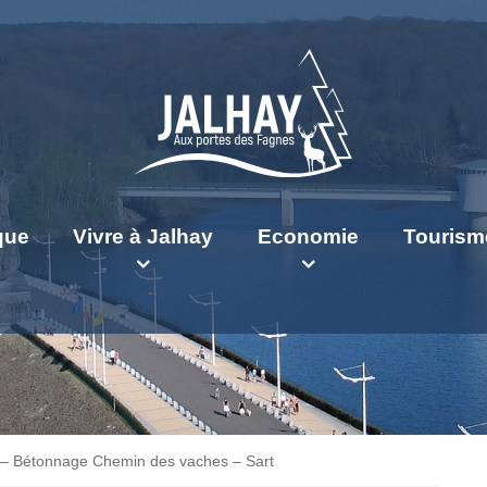
ique
Vivre à Jalhay
Economie
Tourism
 – Bétonnage Chemin des vaches – Sart