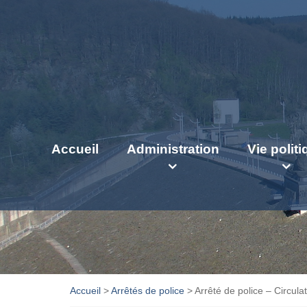
Accueil
Administration
Vie polit
Accueil
>
Arrêtés de police
>
Arrêté de police – Circul