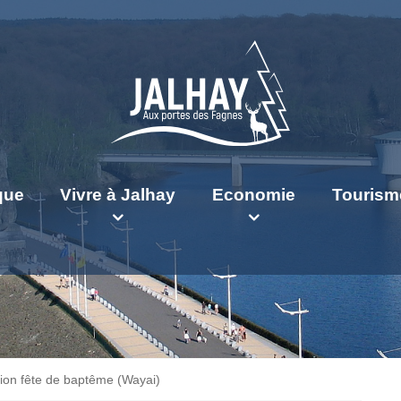
ique
Vivre à Jalhay
Economie
Tourism
ation fête de baptême (Wayai)