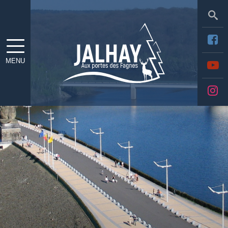
Sea
MENU