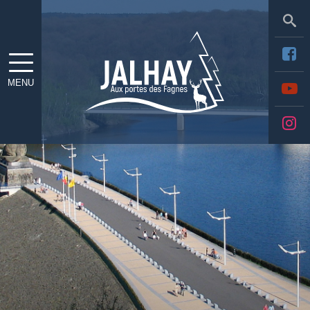
Sea
MENU