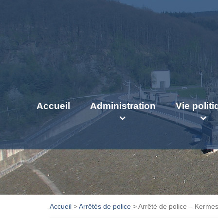
Accueil
Administration
Vie polit
Accueil
>
Arrêtés de police
>
Arrêté de police – Kermes