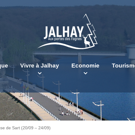
ique
Vivre à Jalhay
Economie
Tourism
se de Sart (20/09 – 24/09)