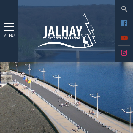
Sea
MENU