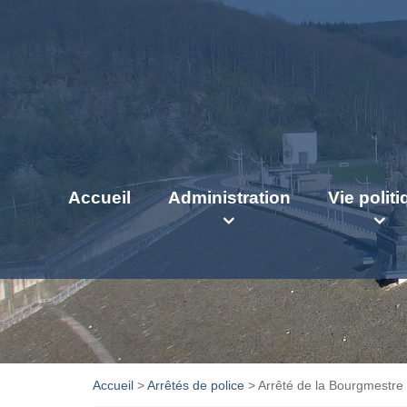
Accueil
Administration
Vie polit
Accueil
>
Arrêtés de police
>
Arrêté de la Bourgmestre