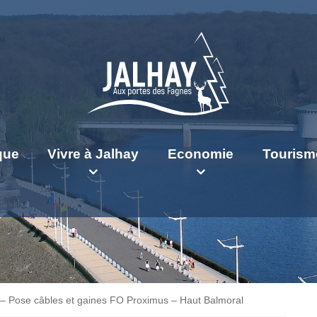
ique
Vivre à Jalhay
Economie
Tourism
 – Pose câbles et gaines FO Proximus – Haut Balmoral