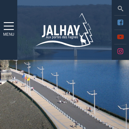
Sea
MENU