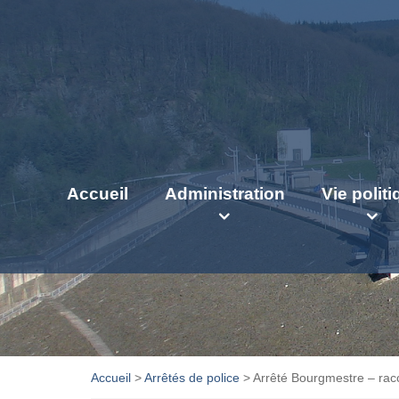
Accueil
Administration
Vie polit
Accueil
>
Arrêtés de police
>
Arrêté Bourgmestre – rac