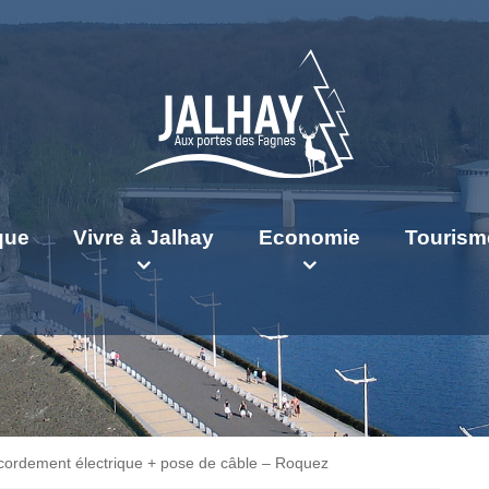
ique
Vivre à Jalhay
Economie
Tourism
cordement électrique + pose de câble – Roquez