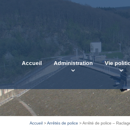
Accueil
Administration
Vie polit
Accueil
>
Arrêtés de police
>
Arrêté de police – Raclag