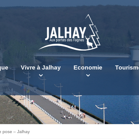
ique
Vivre à Jalhay
Economie
Tourism
e pose – Jalhay