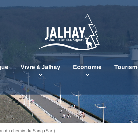
ique
Vivre à Jalhay
Economie
Tourism
ion du chemin du Sang (Sart)