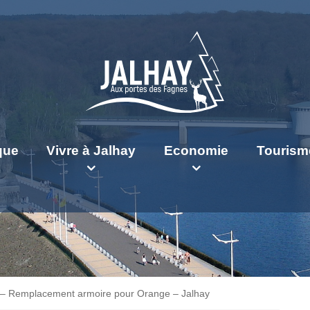
ique
Vivre à Jalhay
Economie
Tourism
e – Remplacement armoire pour Orange – Jalhay