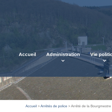
Accueil
Administration
Vie polit
Accueil
>
Arrêtés de police
>
Arrêté de la Bourgmestr