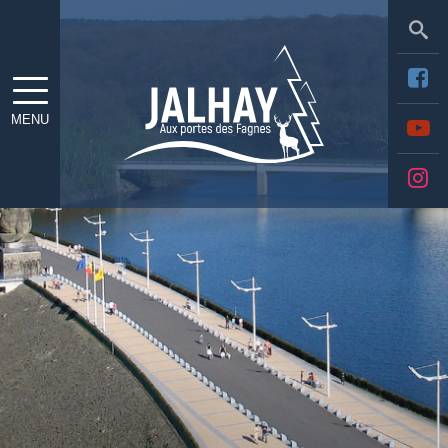
Sea
MENU