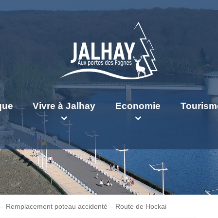
ique
Vivre à Jalhay
Economie
Tourism
e – Remplacement poteau accidenté – Route de Hockai