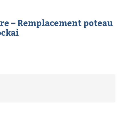
tre – Remplacement poteau
ockai