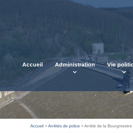
Accueil
Administration
Vie polit
Accueil
>
Arrêtés de police
>
Arrêté de la Bourgmestr