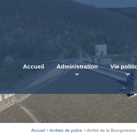
Accueil
Administration
Vie polit
Accueil
>
Arrêtés de police
>
Arrêté de la Bourgmestre –