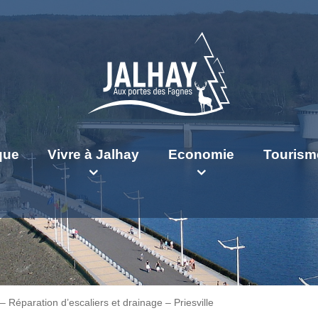
ique
Vivre à Jalhay
Economie
Tourism
 Réparation d’escaliers et drainage – Priesville