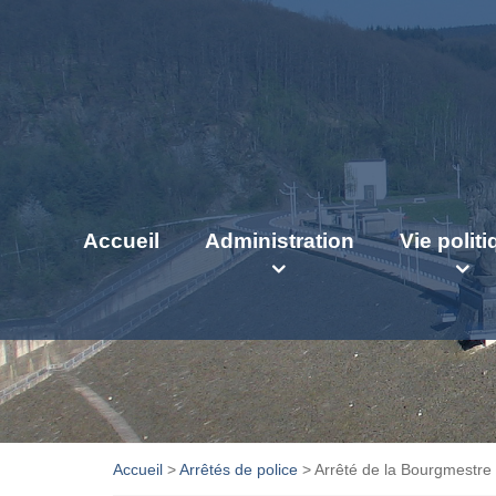
Accueil
Administration
Vie polit
Accueil
>
Arrêtés de police
>
Arrêté de la Bourgmestre