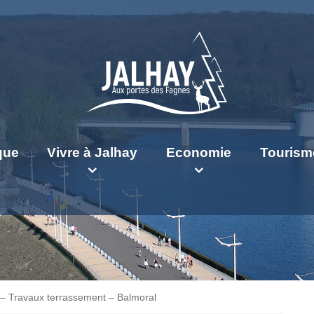
ique
Vivre à Jalhay
Economie
Tourism
 – Travaux terrassement – Balmoral