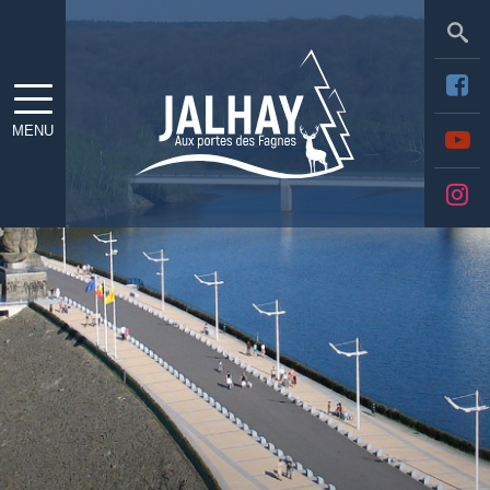
Sea
MENU