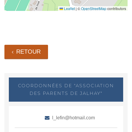
Leaflet
|
©
OpenStreetMap
contributors
RETOUR
COORDONNÉES DE "ASSOCIATION
DES PARENTS DE JALHAY"
l_lefin@hotmail.com