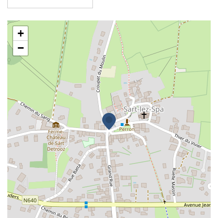
Association des Parents de Sart
+
−