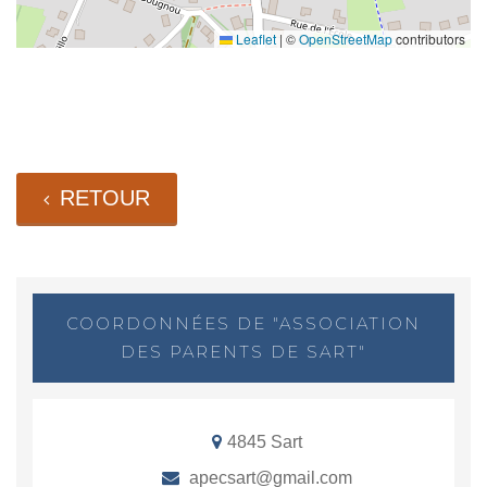
Leaflet
|
©
OpenStreetMap
contributors
RETOUR
COORDONNÉES DE "ASSOCIATION
DES PARENTS DE SART"
4845 Sart
apecsart@gmail.com