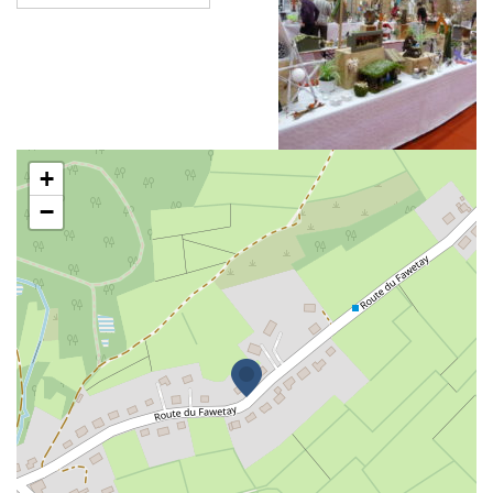
Ateliers créatifs de Jalhay
+
−