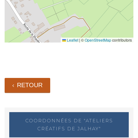
Leaflet
|
©
OpenStreetMap
contributors
RETOUR
COORDONNÉES DE "ATELIERS
CRÉATIFS DE JALHAY"