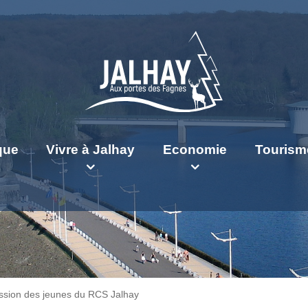
ique
Vivre à Jalhay
Economie
Tourism
sion des jeunes du RCS Jalhay