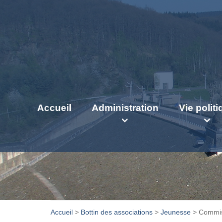
Accueil
Administration
Vie polit
Accueil
>
Bottin des associations
>
Jeunesse
>
Commis