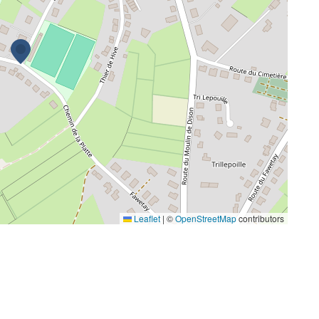
Leaflet
|
©
OpenStreetMap
contributors