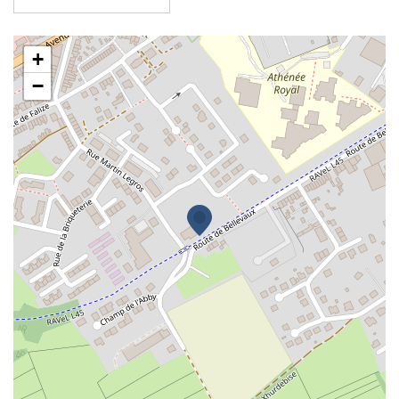
Oeuvres paroissiales Saint Lambert
+
−