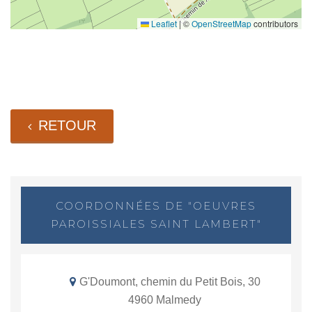
Leaflet
|
©
OpenStreetMap
contributors
RETOUR
COORDONNÉES DE "OEUVRES
PAROISSIALES SAINT LAMBERT"
G'Doumont, chemin du Petit Bois, 30
4960 Malmedy