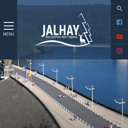
Sea
MENU