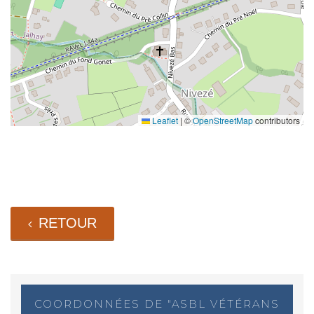
Leaflet
|
©
OpenStreetMap
contributors
RETOUR
COORDONNÉES DE "ASBL VÉTÉRANS