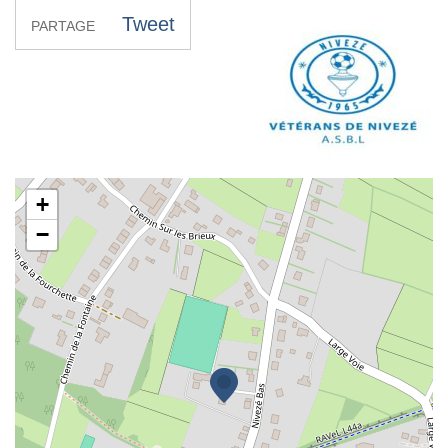
Tweet
PARTAGE
Asbl Vétérans de Nivezé
+
−